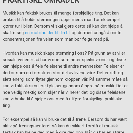
PRAKTISKE OMRÅDER
Musikk kan faktisk brukes til mange forskjellige ting. Det kan
brukes til å holde stemningen oppe mens man for eksempel
kjører tur i bilen. Dersom vi skal gjøre dette så kan det hjelpe å
skaffe seg
en mobilholder til din bil
og dermed unngå å miste
konsentrasjonen fra veien som man bør følge med på.
Hvordan kan musikk skape stemning i oss? På grunn av at vi er
sosiale vesener så har vi noe som heter speilnevroner og disse
kan hjelpe oss å føle følelsene til andre mennesker. Følelser er
derfor som du forstår en stor del av livene våre. Det er rett og
slett energi som flyter gjennom kroppen vår. På samme måte så
kan vi faktisk simulere følelser gjennom å høre på musikk. Det er
noe veldig mektig som skjer når vi hører det, og disse følelsene
kan vi bruke til å hjelpe oss med å utføre forskjellige praktiske
ting.
For eksempel så kan vi bruke det til å trene. Dersom du har vært
aktiv på treningssenteret så kan du sikkert forstå at musikk
faktisk kan hjelpe deg med å gire deg opp. Når du har en større