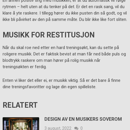
En annen positiv ting med musikken, er at du automatisk vil følge
rytmen – helt uten at du tenker på det. Er det en rask sang, vil du
klare å yte raskere. I tillegg hører du ikke pusten din så godt, og vil
ikke bli påvirket av den på samme måte. Du blir ikke like fort sliten.
MUSIKK FOR RESTITUSJON
Når du skal roe ned etter en hard treningsøkt, kan du sette på
roligere musikk. Det er faktisk bevist at man får ned både puls og
blodtrykk raskere om man hører på rolig musikk når
treningsøkten er ferdig.
Enten vi liker det eller ei, er musikk viktig. Så er det bare å finne
dine treningsfavoritter og lage din egen spilleliste.
RELATERT
DESIGN AV EN MUSIKERS SOVEROM
3 august, 2022
0