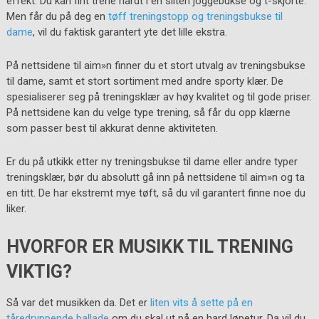
effekt. Du kan fint trene hardt i en sliten joggebukse og t-skjorte.
Men får du på deg en
tøff treningstopp og treningsbukse til
dame
, vil du faktisk garantert yte det lille ekstra.
På nettsidene til aim»n finner du et stort utvalg av treningsbukse
til dame, samt et stort sortiment med andre sporty klær. De
spesialiserer seg på treningsklær av høy kvalitet og til gode priser.
På nettsidene kan du velge type trening, så får du opp klærne
som passer best til akkurat denne aktiviteten.
Er du på utkikk etter ny treningsbukse til dame eller andre typer
treningsklær, bør du absolutt gå inn på nettsidene til aim»n og ta
en titt. De har ekstremt mye tøft, så du vil garantert finne noe du
liker.
HVORFOR ER MUSIKK TIL TRENING
VIKTIG?
Så var det musikken da. Det er
liten vits å sette på en
tåredryppende ballade
om du skal ut på en hard løpetur. Da vil du