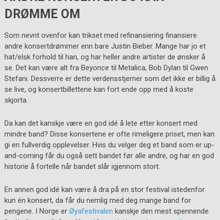
DRØMME OM
Som nevnt ovenfor kan trikset med refinansiering finansiere
andre konsertdrømmer enn bare Justin Bieber. Mange har jo et
hat/elsk forhold til han, og har heller andre artister de ønsker å
se. Det kan være alt fra Beyonce til Metalica, Bob Dylan til Gwen
Stefani. Dessverre er dette verdensstjerner som det ikke er billig å
se live, og konsertbillettene kan fort ende opp med å koste
skjorta.
Da kan det kanskje være en god idé å lete etter konsert med
mindre band? Disse konsertene er ofte rimeligere priset, men kan
gi en fullverdig opplevelser. Hvis du velger deg et band som er up-
and-coming får du også sett bandet før alle andre, og har en god
historie å fortelle når bandet slår igjennom stort.
En annen god idé kan være å dra på en stor festival istedenfor
kun én konsert, da får du nemlig med deg mange band for
pengene. I Norge er
Øyafestivalen
kanskje den mest spennende